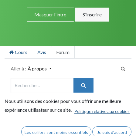
Masquer l'intro
S'inscrire
Cours
Avis
Forum
Aller à :
À propos
Nous utilisons des cookies pour vous offrir une meilleure
Arbres, bois et jardins
Directives
expérience utilisateur sur ce site.
Politique relative aux cookies
Quel genre de questions puis-je poser ici ?
Les colliers sont moins essentiels
Je suis d'accord