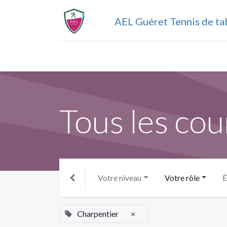
AEL Guéret Tennis de ta
Accueil
Informations pratiques
Calen
Tous les cou
Votre niveau
Votre rôle
É
Charpentier
×