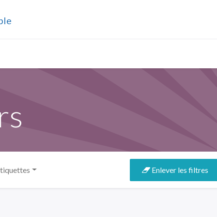
ble
drier
Joueurs
Actualités
Compétitions
Phot
rs
tiquettes
Enlever les filtres