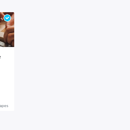
e
apes