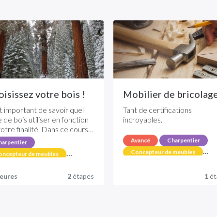
isissez votre bois !
Mobilier de bricolag
st important de savoir quel
Tant de certifications
 de bois utiliser en fonction
incroyables.
otre finalité. Dans ce cours,
s apprendrez les bases des
Avancé
Charpentier
arpentier
ctéristiques du bois.
Concepteur de meubles
oncepteur de meubles
Certification
émentaire
Jardinier
eures
2
étapes
1
ét
apté aux chiens