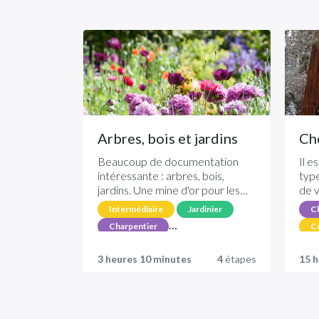
Arbres, bois et jardins
Cho
Beaucoup de documentation
Il e
intéressante : arbres, bois,
type
jardins. Une mine d'or pour les
de v
références.
vou
Intermédiaire
Jardinier
Ch
cara
Charpentier
C
Adapté aux chiens
Quiz
Él
3 heures 10 minutes
4
étapes
15 h
Ad