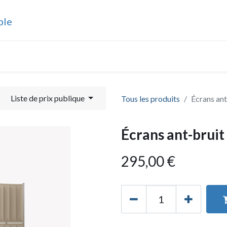
ble
drier
Joueurs
Actualités
Compétitions
Phot
Liste de prix publique
Tous les produits
Écrans ant
Écrans ant-bruit
295,00
€